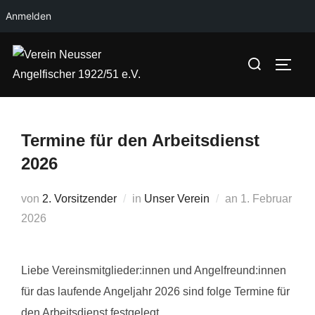
Anmelden
Zum
Suchen
Inhalt
SEIT
nach:
springen
Termine für den Arbeitsdienst
2026
Veröffentlicht
von
2. Vorsitzender
in
Unser Verein
an
1. Februar
am
2026
Liebe Vereinsmitglieder:innen und Angelfreund:innen
für das laufende Angeljahr 2026 sind folge Termine für
den Arbeitsdienst festgelegt.