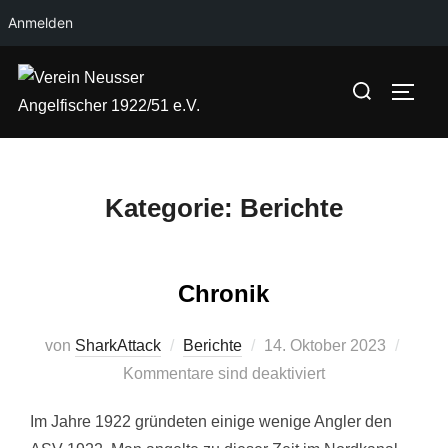
Anmelden
Zum
Suchen
Inhalt
SEIT
nach:
springen
Kategorie:
Berichte
Chronik
Veröffentlicht
von
SharkAttack
Berichte
14. Oktober 2023
am
Kommentare sind deaktiviert
Im Jahre 1922 gründeten einige wenige Angler den