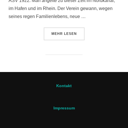
ASV 1922. Man angelte zu dieser Zeit im Nordkanal,
im Hafen und im Rhein. Der Verein gewann, wegen
seines regen Familienlebens, neue …
ÜBER “CHRONIK”
MEHR
LESEN
Kontakt
Impressum