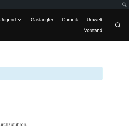
Suc
Jugend
Gastangler
Chronik
Umwelt
Suchen
nach:
Vorstand
urchzuführen.