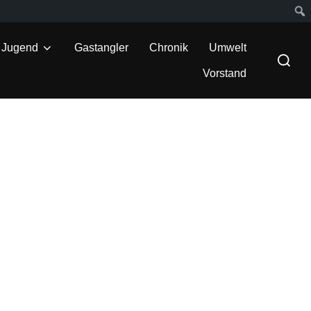
Suc
Jugend
Gastangler
Chronik
Umwelt
Suchen
nach:
Vorstand