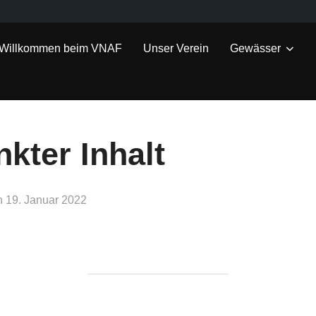
Willkommen beim VNAF
Unser Verein
Gewässer
kter Inhalt
Veröffentlicht
n
19. Januar 2022
am
BEITRAGSAUTOR