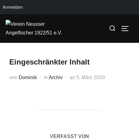
Anmelden
Zum
Suchen
Inhalt
SEIT
nach:
springen
Eingeschränkter Inhalt
Veröffentlicht
von
Dominik
in
Archiv
an
5. März 2020
am
BEITRAGSAUTOR
VERFASST VON