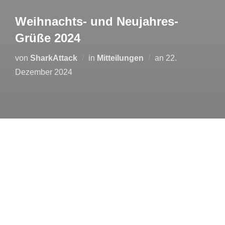
Weihnachts- und Neujahres-
Grüße 2024
Veröffentlicht
von
SharkAttack
in
Mitteilungen
an
22.
am
Dezember 2024
Liebe Mitglieder und Freunde unseres
Angelvereins,
die Adventszeit gibt uns die Möglichkeit, auf das
vergangene Jahr zurückzublicken – und was für ein