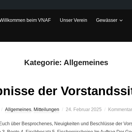
Willkommen beim VNAF
Unser Verein
Gewässer
Kategorie:
Allgemeines
nisse der Vorstandss
Veröffentlicht
Allgemeines
,
Mitteilungen
24. Februar 2025
Kommentare
am
h Euch über Besprochenes, Neuigkeiten und Beschlüsse der Vor
ne 3. Boote 4. Fischbesatz 5. Fischereischeine Im Auftrag Der G