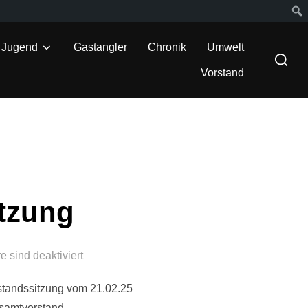
Suc
Jugend
Gastangler
Chronik
Umwelt
Suchen
nach:
Vorstand
itzung
 sind deaktiviert
standssitzung vom 21.02.25
esamtvorstand