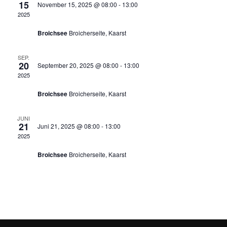
15
u
November 15, 2025 @ 08:00
-
13:00
a
n
2025
Arbeitsdienst im November
m
s
n
w
Broichsee
Broicherseite, Kaarst
t
ä
s
SEP.
h
a
20
September 20, 2025 @ 08:00
-
13:00
t
l
2025
Arbeitsdienst im September
l
e
Broichsee
Broicherseite, Kaarst
a
t
n
u
l
.
JUNI
21
Juni 21, 2025 @ 08:00
-
13:00
n
2025
t
Arbeitsdienst im Juni
g
Broichsee
Broicherseite, Kaarst
u
A
n
n
s
g
i
e