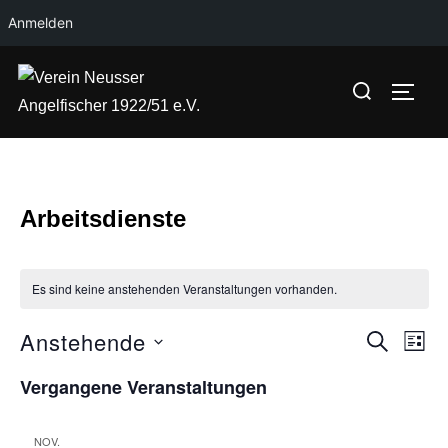
Anmelden
Zum
Suchen
Inhalt
SEIT
nach:
springen
Arbeitsdienste
Es sind keine anstehenden Veranstaltungen vorhanden.
Anstehende
V
V
SUCHE
LIST
D
e
e
Vergangene Veranstaltungen
a
r
r
t
a
NOV.